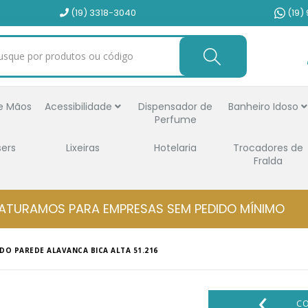
(19) 3318-3040
(19)
e Mãos
Acessibilidade
Dispensador de
Banheiro Idoso
Perfume
sers
Lixeiras
Hotelaria
Trocadores de
Fralda
ATURAMOS PARA EMPRESAS SEM PEDIDO MÍNIMO
O PAREDE ALAVANCA BICA ALTA 51.216
‹
C