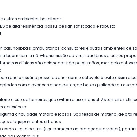
s e outros ambientes hospitares.
 de alta resistência, possui design sofisticado e robusto.
.
ínicas, hospitais, ambulatórios, consultores e outros ambientes de s
contribuem com a não-transmissão de vírus, bactérias e outros pro
 torneiras clínicas são acionadas não pelas mãos, mas pelo cotove
a.
 para que o usuário possa acionar com o cotovelo e evite assim o 
adaptadas com alavancas ainda curtas, de baixa qualidade ou que 
atório o uso de torneiras que evitam o uso manual. As torneiras cl
 deficiência.
ma dificuldade motora e idosos. São feitas de material de alta 
spaços e equipamentos urbanos.
 como a falta de EPIs (Equipamento de proteção individual), porta
são do Coronavírus.