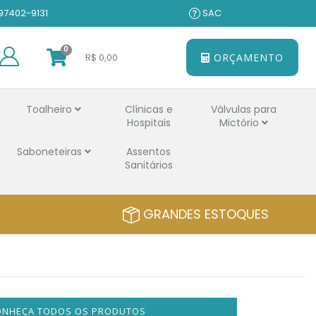
 97402-9131
SAC
0
R$ 0,00
ORÇAMENTO
Toalheiro
Clínicas e
Válvulas para
Hospitais
Mictório
Saboneteiras
Assentos
Sanitários
GRANDES ESTOQUES
ONHEÇA TODOS OS PRODUTOS