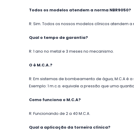
Todos os modelos atendem a norma NBR9050?
R: Sim. Todos os nossos modelos clínicos atendem a
Qual o tempo de garantia?
R: 1 ano no metal e 3 meses no mecanismo.
O é M.C.A.?
R: Em sistemas de bombeamento de água, M.C.A é a s
Exemplo: 1 m.c.a. equivale a pressão que uma quantid
Como funciona o M.C.A?
R: Funcionando de 2 a 40 M.C.A.
Qual a aplicação da torneira clínica?