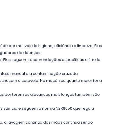
aúde por motivos de higiene, eficiência e limpeza. Elas
pagadores de doenças.
lo. Elas seguem recomendações específicas a fim de
contato manual e a contaminação cruzada.
machucam o cotovelo. Na mecânica quanto maior for a
ínicas por terem as alavancas mais longas também são
resistência e seguem a norma NBR9050 que regula
nto, a lavagem contínua das mãos continua sendo