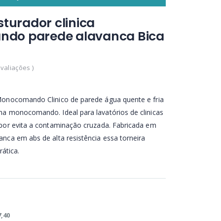
sturador clinica
do parede alavanca Bica
Avaliações )
Monocomando Clinico de parede água quente e fria
a monocomando. Ideal para lavatórios de clinicas
por evita a contaminação cruzada. Fabricada em
nca em abs de alta resistência essa torneira
rática.
7,40