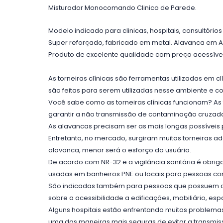
Misturador Monocomando Clinico de Parede.
Modelo indicado para clinicas, hospitais, consultório
Super reforçado, fabricado em metal. Alavanca em ABS
Produto de excelente qualidade com preço acessível
As torneiras clínicas são ferramentas utilizadas em cl
são feitas para serem utilizadas nesse ambiente e 
Você sabe como as torneiras clínicas funcionam? As
garantir a não transmissão de contaminação cruzad
As alavancas precisam ser as mais longas possíveis
Entretanto, no mercado, surgiram muitas torneiras 
alavanca, menor será o esforço do usuário.
De acordo com NR-32 e a vigilância sanitária é obrig
usadas em banheiros PNE ou locais para pessoas com
São indicadas também para pessoas que possuem algu
sobre a acessibilidade a edificações, mobiliário, e
Alguns hospitais estão enfrentando muitos problemas
uma das maneiras mais seguras de evitar a transmis