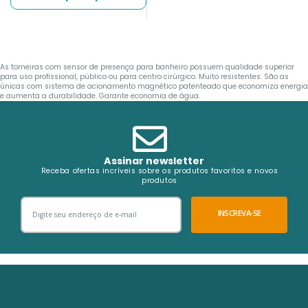
As torneiras com sensor de presença para banheiro possuem qualidade superior
para uso profissional, público ou para centro cirúrgico. Muito resistentes. São as
únicas com sistema de acionamento magnético patenteado que economiza energia
e aumenta a durabilidade. Garante economia de água.
Assinar newsletter
Receba ofertas incríveis sobre os produtos favoritos e novos
produtos
INSCREVA-SE