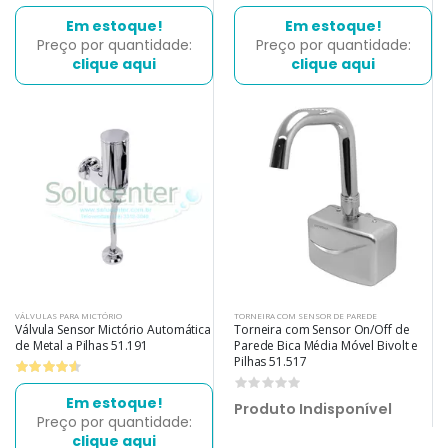
Em estoque!
Em estoque!
Preço por quantidade:
Preço por quantidade:
clique aqui
clique aqui
VÁLVULAS PARA MICTÓRIO
TORNEIRA COM SENSOR DE PAREDE
Válvula Sensor Mictório Automática
Torneira com Sensor On/Off de
de Metal a Pilhas 51.191
Parede Bica Média Móvel Bivolt e
Pilhas 51.517
0
Em estoque!
Produto Indisponível
Preço por quantidade:
clique aqui