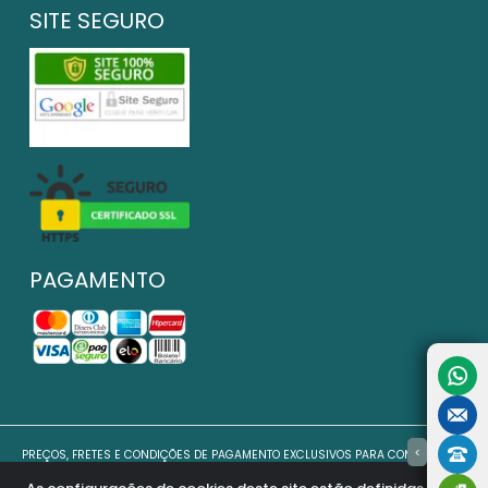
SITE SEGURO
PAGAMENTO
>
PREÇOS, FRETES E CONDIÇÕES DE PAGAMENTO EXCLUSIVOS PARA COMPRAS VIA
INTERNET E PODEM VARIAR NAS LOJAS FÍSICAS. OFERTAS VÁLIDAS ATÉ O
TÉRMINO DE NOSSOS ESTOQUES PARA INTERNET. VENDAS SUJEITAS À ANÁLISE E