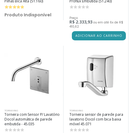
Pilhas Bica Alta (51.160)
Proflux Embutida (51.240)
0
Produto Indisponível
Preço
R$ 2.333,93
ou em até 6x de R$
410,62
ADICIONAR AO CARRINHO
TORNEIRAS
TORNEIRAS
Torneira com Sensor P/ Lavatório
Torneira sensor de parede para
Docol automática de parede
lavatorio Docol com bica baixa
embutida - 45.035
móvel 45.071
0
0