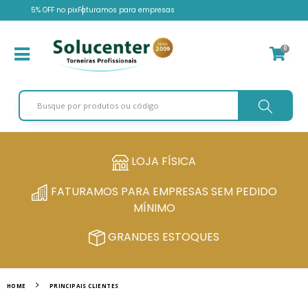
5% OFF no pix
Faturamos para empresas
0
LOJA FÍSICA
FATURAMOS PARA EMPRESAS SEM PEDIDO
MÍNIMO
GRANDES ESTOQUES
HOME
PRINCIPAIS CLIENTES