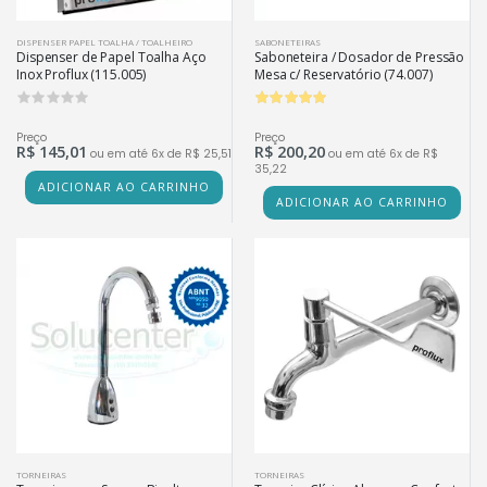
DISPENSER PAPEL TOALHA / TOALHEIRO
SABONETEIRAS
Dispenser de Papel Toalha Aço
Saboneteira / Dosador de Pressão
Inox Proflux (115.005)
Mesa c/ Reservatório (74.007)
0
Preço
Preço
R$ 145,01
R$ 200,20
ou em até 6x de R$ 25,51
ou em até 6x de R$
35,22
ADICIONAR AO CARRINHO
ADICIONAR AO CARRINHO
TORNEIRAS
TORNEIRAS