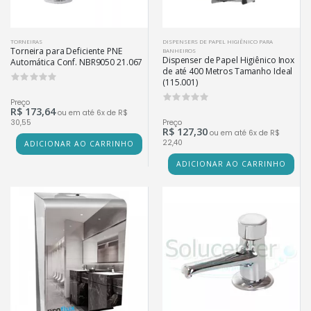
TORNEIRAS
DISPENSERS DE PAPEL HIGIÊNICO PARA
Torneira para Deficiente PNE
BANHEIROS
Dispenser de Papel Higiênico Inox
Automática Conf. NBR9050 21.067
de até 400 Metros Tamanho Ideal
0
(115.001)
0
Preço
R$ 173,64
ou em até 6x de R$
30,55
Preço
R$ 127,30
ou em até 6x de R$
22,40
ADICIONAR AO CARRINHO
ADICIONAR AO CARRINHO