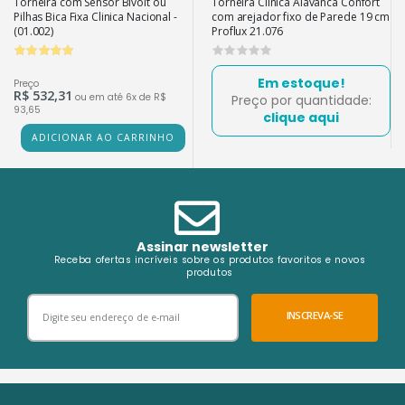
Torneira com Sensor Bivolt ou
Torneira Clínica Alavanca Confort
Pilhas Bica Fixa Clinica Nacional -
com arejador fixo de Parede 19 cm
(01.002)
Proflux 21.076
0
Em estoque!
Preço
R$ 532,31
ou em até 6x de R$
Preço por quantidade:
93,65
clique aqui
ADICIONAR AO CARRINHO
Assinar newsletter
Receba ofertas incríveis sobre os produtos favoritos e novos
produtos
INSCREVA-SE