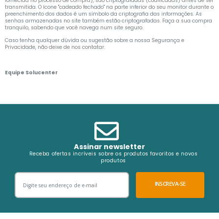
fornecida no processo de compra), são criptografadas (codificadas) antes de ser
transmitida. O ícone "cadeado fechado" na parte inferior do seu monitor durante o
preenchimento dos dados é um símbolo da criptografia das informações. As
senhas armazenadas no site também estão criptografadas. Faça a sua compra
tranquilo, sabendo que você navega num site seguro.
Caso tenha qualquer dúvida ou sugestão sobre a nossa Segurança e
Privacidade, não deixe de nos contatar.
Equipe Solucenter
Assinar newsletter
Receba ofertas incríveis sobre os produtos favoritos e novos
produtos
INSCREVA-SE