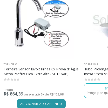
TORNEIRAS
TORNEIRAS
Torneira Sensor Bivolt Pilhas Cx Prova d' Água
Tubo Prolongad
Mesa Proflux Bica Extra Alta (51.136AP)
mesa 15cm 51
0
0
E
Preço
Preço por q
R$ 864,39
ou em até 6x de R$ 152,08
ADICIONAR AO CARRINHO