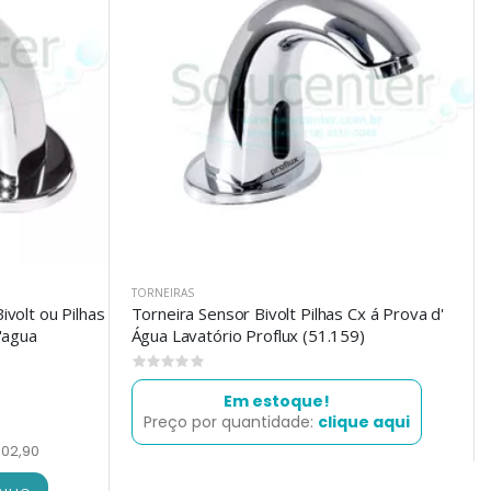
TORNEIRAS
volt ou Pilhas
Torneira Sensor Bivolt Pilhas Cx á Prova d'
'agua
Água Lavatório Proflux (51.159)
0
Em estoque!
Preço por quantidade:
clique aqui
102,90