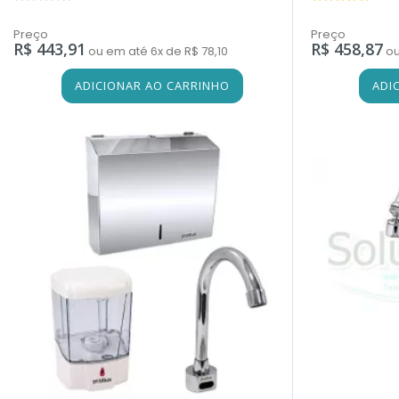
Preço
Preço
R$ 443,91
R$ 458,87
ou em até 6x de R$ 78,10
ou
ADICIONAR AO CARRINHO
ADI