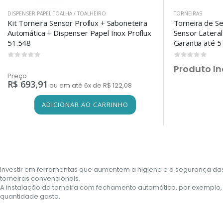
DISPENSER PAPEL TOALHA / TOALHEIRO
TORNEIRAS
Kit Torneira Sensor Proflux + Saboneteira
Torneira de S
Automática + Dispenser Papel Inox Proflux
Sensor Lateral 
51.548
Garantia até 5
0
0
Produto In
Preço
R$ 693,91
ou em até 6x de R$ 122,08
ADICIONAR AO CARRINHO
Investir em ferramentas que aumentem a higiene e a segurança das 
torneiras convencionais.
A instalação da torneira com fechamento automático, por exemplo, a
quantidade gasta.