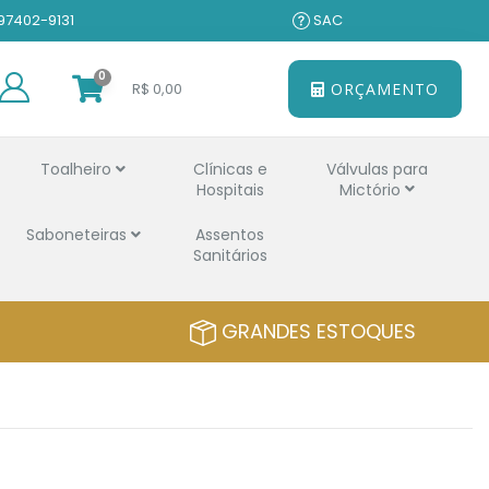
 97402-9131
SAC
0
R$ 0,00
ORÇAMENTO
Toalheiro
Clínicas e
Válvulas para
Hospitais
Mictório
Saboneteiras
Assentos
Sanitários
GRANDES ESTOQUES