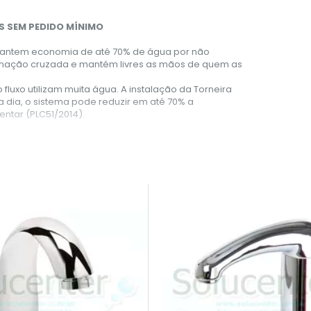
S SEM PEDIDO MÍNIMO
rantem economia de até 70% de água por não
minação cruzada e mantém livres as mãos de quem as
fluxo utilizam muita água. A instalação da Torneira
 dia, o sistema pode reduzir em até 70% a
entar (PLC51/2014).
or de Mesa e de Torneiras com Sensor Lavatório.
a qualidade para uso profissional ou público. Ideal
ficientes pois atende as exigências da vigilância (NBR