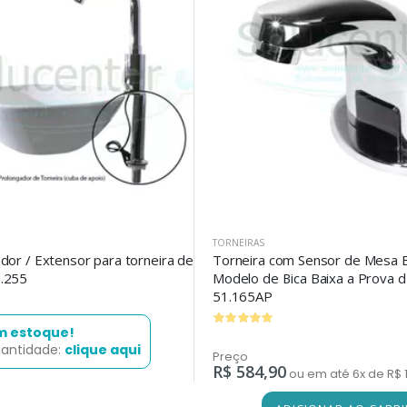
TORNEIRAS
or / Extensor para torneira de
Torneira com Sensor de Mesa Bi
.255
Modelo de Bica Baixa a Prova d
51.165AP
m estoque!
uantidade:
clique aqui
Preço
R$ 584,90
ou em até 6x de R$ 