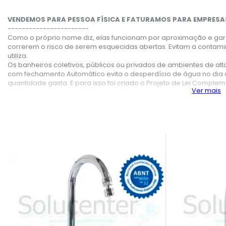
VENDEMOS PARA PESSOA FÍSICA E FATURAMOS PARA EMPRESA
-----------------------
Como o próprio nome diz, elas funcionam por aproximação e ga
correrem o risco de serem esquecidas abertas. Evitam a conta
utiliza.
Os banheiros coletivos, públicos ou privados de ambientes de alto 
com fechamento Automático evita o desperdício de água no dia a
quantidade gasta. E para isso foi criado o Projeto de Lei Complem
Ver mais
A economia é muito maior com os modelos de Torneiras com Sens
Oferecemos uma linha de torneiras com sensor de presença de alt
para consultórios, clínicas, banheiros público e banheiros para de
Set Ascending Direction
9050).
Escolha o modelo que atenda às suas necessidades: