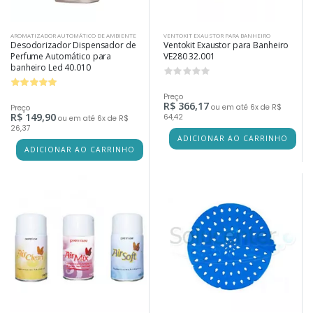
AROMATIZADOR AUTOMÁTICO DE AMBIENTE
VENTOKIT EXAUSTOR PARA BANHEIRO
Desodorizador Dispensador de
Ventokit Exaustor para Banheiro
Perfume Automático para
VE280 32.001
banheiro Led 40.010
0
Preço
R$ 366,17
ou em até 6x de R$
Preço
R$ 149,90
64,42
ou em até 6x de R$
26,37
ADICIONAR AO CARRINHO
ADICIONAR AO CARRINHO