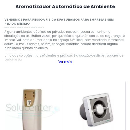
Aromatizador Automático de Ambiente
VENDEMOS PARA PESSOA FÍSICA E FATURAMOS PARA EMPRESAS SEM
PEDIDO MÍNIMO
-----------------------
Alguns ambientes públicos ou privados recebem pouca ou nenhuma
circulação de ar. Muitas vezes, por questões arquitetônicas ou de segurança, é
impossível instalar uma janela no espaço. Um local bem ventilado raramente
acumula maus odores, porém, espaços fechados podem acarretar alguns
problemas quanto ao cheiro.
Uma das soluções mais eficientes e práticas é a adoção de dispensadores de
perfume ou
Ver mais
desodorizadores. Esses aparelhos servem para borrifar aromas no ambiente
de maneira regular e constante. Alguns aparelhos são programados para
borrifarem fragrâncias quando o sensor de presença é disparado, por exemplo.
Set Ascending Direction
Os dispensadores de perfume não causam desperdício de energia ou de
fragrância e podem ser programados para serem disparados apenas quando
há movimento no ambiente ou durante o período de funcionamento do
comércio.
Precisa de um aromatizador no seu ambiente? Escolha o que melhor se
adequa às suas necessidades: