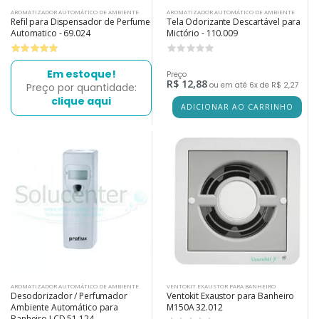
AROMATIZADOR AUTOMÁTICO DE AMBIENTE
AROMATIZADOR AUTOMÁTICO DE AMBIENTE
Refil para Dispensador de Perfume
Tela Odorizante Descartável para
Automatico - 69.024
Mictório - 110.009
0
Em estoque!
Preço
R$ 12,88
ou em até 6x de R$ 2,27
Preço por quantidade:
clique aqui
ADICIONAR AO CARRINHO
AROMATIZADOR AUTOMÁTICO DE AMBIENTE
VENTOKIT EXAUSTOR PARA BANHEIRO
Desodorizador / Perfumador
Ventokit Exaustor para Banheiro
Ambiente Automático para
M150A 32.012
Banheiro LCD 51.124