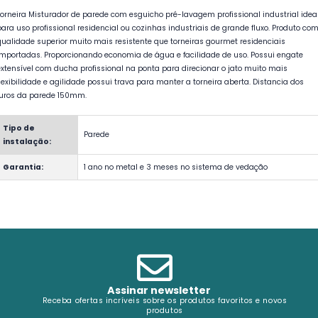
Torneira Misturador de parede com esguicho pré-lavagem profissional industrial idea
para uso profissional residencial ou cozinhas industriais de grande fluxo. Produto co
qualidade superior muito mais resistente que torneiras gourmet residenciais
importadas. Proporcionando economia de água e facilidade de uso. Possui engate
extensível com ducha profissional na ponta para direcionar o jato muito mais
flexibilidade e agilidade possui trava para manter a torneira aberta. Distancia dos
furos da parede 150mm.
Tipo de
Parede
instalação:
Garantia:
1 ano no metal e 3 meses no sistema de vedação
Assinar newsletter
Receba ofertas incríveis sobre os produtos favoritos e novos
produtos