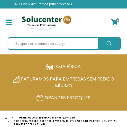
5% OFF no pix
Faturamos para empresas
0
LOJA FÍSICA
FATURAMOS PARA EMPRESAS SEM PEDIDO
MÍNIMO
GRANDES ESTOQUES
TORNEIRA COM ESGUICHO DE PRÉ-LAVAGEM
TORNEIRA ESGUICHO DE PRE-LAVAGEM MISTURADOR DE PAREDE INDUSTRIAL
150MM PROFLUX 51.446