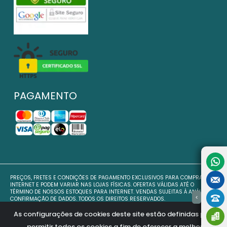
PAGAMENTO
PREÇOS, FRETES E CONDIÇÕES DE PAGAMENTO EXCLUSIVOS PARA COMPRAS VIA
INTERNET E PODEM VARIAR NAS LOJAS FÍSICAS. OFERTAS VÁLIDAS ATÉ O
TÉRMINO DE NOSSOS ESTOQUES PARA INTERNET. VENDAS SUJEITAS À ANÁLISE E
>
CONFIRMAÇÃO DE DADOS. TODOS OS DIREITOS RESERVADOS.
NOSSAS FOTOS POSSUEM DIREITOS AUTORAIS PROTEGIDAS PELA LEI 9610/98 NO
ART. 7, INC. VII. COPIAR AS IMAGENS É PASSÍVEL DE PENALIDADE JUDICIAL.
As configurações de cookies deste site estão definidas para
permitir todos os cookies a fim de oferecer a melhor
SLC IMPORTAÇÃO E EXPORTAÇÃO LTDA - 10.811.754/0001-85