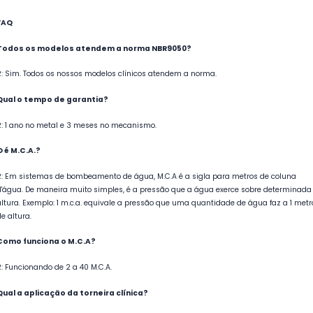
FAQ
Todos os modelos atendem a norma NBR9050?
R: Sim. Todos os nossos modelos clínicos atendem a norma.
Qual o tempo de garantia?
R: 1 ano no metal e 3 meses no mecanismo.
O é M.C.A.?
R: Em sistemas de bombeamento de água, M.C.A é a sigla para metros de coluna
d'água. De maneira muito simples, é a pressão que a água exerce sobre determinada
altura. Exemplo: 1 m.c.a. equivale a pressão que uma quantidade de água faz a 1 metr
e altura.
Como funciona o M.C.A?
R: Funcionando de 2 a 40 M.C.A.
Qual a aplicação da torneira clínica?