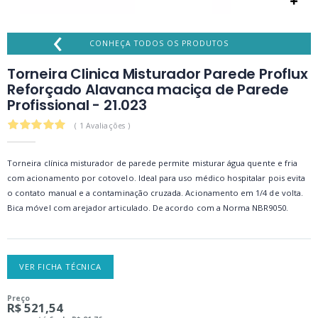
‹
CONHEÇA TODOS OS PRODUTOS
Torneira Clinica Misturador Parede Proflux
Reforçado Alavanca maciça de Parede
Profissional - 21.023
5.0
( 1 Avaliações )
Torneira clínica misturador de parede permite misturar água quente e fria
com acionamento por cotovelo. Ideal para uso médico hospitalar pois evita
o contato manual e a contaminação cruzada. Acionamento em 1/4 de volta.
Bica móvel com arejador articulado. De acordo com a Norma NBR9050.
VER FICHA TÉCNICA
Preço
R$ 521,54