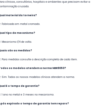
Para clínicas, consultórios, hospitais e ambientes que precisam evitar a
contaminação cruzada.
Qual material da torneira?
R: Fabricada em metal cromado.
Qual tipo de mecanismo?
R: Mecanismo 1/4 de volta.
Quais são as medidas?
R: Para medidas consulte a descrição completa de cada item.
Todos os modelos atendem a norma NBR9050?
R: Sim. Todos os nossos modelos clínicos atendem a norma.
Qual é o tempo de garantia?
R: 1 ano no metal e 3 meses no mecanismo.
Após expirado o tempo de garantia tem reparo?