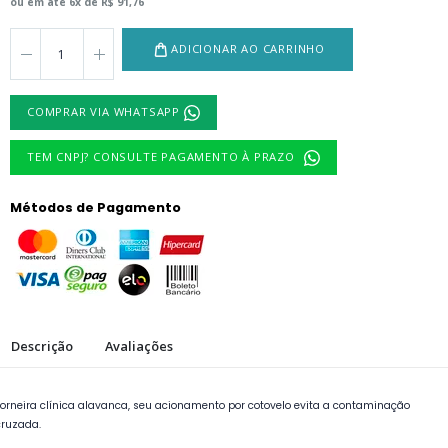
ou em até 6x de R$ 91,76
ADICIONAR AO CARRINHO
COMPRAR VIA WHATSAPP
TEM CNPJ? CONSULTE PAGAMENTO À PRAZO
Métodos de Pagamento
Descrição
Avaliações
Torneira clínica alavanca, seu acionamento por cotovelo evita a contaminação
cruzada.