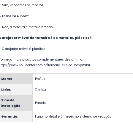
R: Sim, vendemos os reparos.
A torneira é inox?
R: Não, a torneira é metal cromado.
O arejador móvel da torneira é de metal ou plástico?
R: O arejador móvel é plástico.
Conheça mais produtos complementares desta linha:
https://www.solucenter.com.br/torneira-clinica-hospitalar
Marca:
Proflux
Linha:
Clinica
Tipo de
Parede
instalação:
Garantia:
1 ano no Metal e 3 meses no sistema de vedação