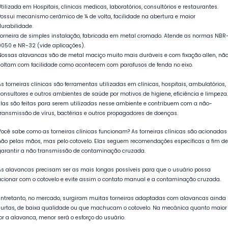
Utilizada em Hospitais, clinicas medicas, laboratórios, consultórios e restaurantes.
Possui mecanismo cerâmico de ¼ de volta, facilidade na abertura e maior
durabilidade.
Torneira de simples instalação, fabricada em metal cromado. Atende as normas NBR
9050 e NR-32 (vide aplicações).
Nossas alavancas são de metal maciço muito mais duráveis e com fixação allen, nã
soltam com facilidade como acontecem com parafusos de fenda no eixo.
As torneiras clínicas são ferramentas utilizadas em clínicas, hospitais, ambulatórios,
consultores e outros ambientes de saúde por motivos de higiene, eficiência e limpeza.
Elas são feitas para serem utilizadas nesse ambiente e contribuem com a não-
transmissão de vírus, bactérias e outros propagadores de doenças.
Você sabe como as torneiras clínicas funcionam? As torneiras clínicas são acionadas
não pelas mãos, mas pelo cotovelo. Elas seguem recomendações específicas a fim de
garantir a não transmissão de contaminação cruzada.
As alavancas precisam ser as mais longas possíveis para que o usuário possa
acionar com o cotovelo e evite assim o contato manual e a contaminação cruzada.
Entretanto, no mercado, surgiram muitas torneiras adaptadas com alavancas ainda
curtas, de baixa qualidade ou que machucam o cotovelo. Na mecânica quanto maior
for a alavanca, menor será o esforço do usuário.