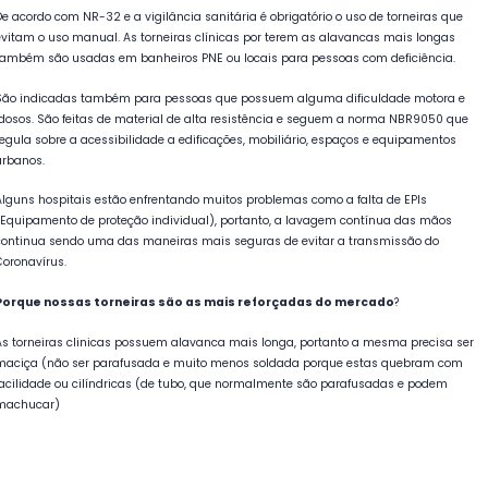
De acordo com NR-32 e a vigilância sanitária é obrigatório o uso de torneiras que
evitam o uso manual. As torneiras clínicas por terem as alavancas mais longas
também são usadas em banheiros PNE ou locais para pessoas com deficiência.
São indicadas também para pessoas que possuem alguma dificuldade motora e
idosos. São feitas de material de alta resistência e seguem a norma NBR9050 que
regula sobre a acessibilidade a edificações, mobiliário, espaços e equipamentos
urbanos.
Alguns hospitais estão enfrentando muitos problemas como a falta de EPIs
(Equipamento de proteção individual), portanto, a lavagem contínua das mãos
continua sendo uma das maneiras mais seguras de evitar a transmissão do
Coronavírus.
Porque nossas torneiras são as mais reforçadas do mercado
?
As torneiras clinicas possuem alavanca mais longa, portanto a mesma precisa ser
maciça (não ser parafusada e muito menos soldada porque estas quebram com
facilidade ou cilíndricas (de tubo, que normalmente são parafusadas e podem
machucar)