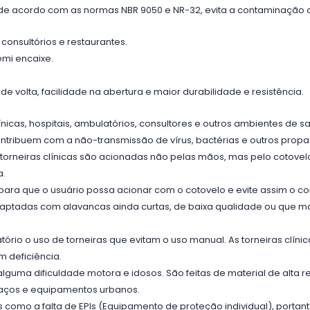
 de acordo com as normas NBR 9050 e NR-32, evita a contaminação 
 consultórios e restaurantes.
mi encaixe.
volta, facilidade na abertura e maior durabilidade e resistência.
ínicas, hospitais, ambulatórios, consultores e outros ambientes de s
contribuem com a não-transmissão de vírus, bactérias e outros pro
 torneiras clínicas são acionadas não pelas mãos, mas pelo cotove
a.
 para que o usuário possa acionar com o cotovelo e evite assim o 
adaptadas com alavancas ainda curtas, de baixa qualidade ou que 
atório o uso de torneiras que evitam o uso manual. As torneiras cl
 deficiência.
ma dificuldade motora e idosos. São feitas de material de alta 
spaços e equipamentos urbanos.
 como a falta de EPIs (Equipamento de proteção individual), porta