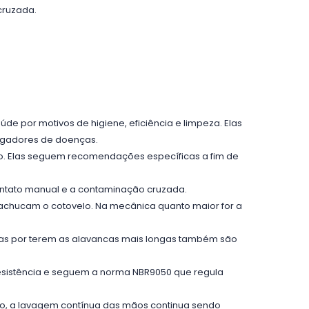
cruzada.
aúde por motivos de higiene, eficiência e limpeza. Elas
pagadores de doenças.
lo. Elas seguem recomendações específicas a fim de
contato manual e a contaminação cruzada.
machucam o cotovelo. Na mecânica quanto maior for a
ínicas por terem as alavancas mais longas também são
resistência e seguem a norma NBR9050 que regula
nto, a lavagem contínua das mãos continua sendo