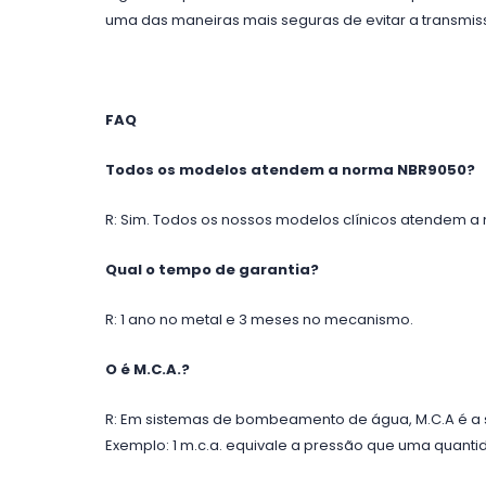
uma das maneiras mais seguras de evitar a transmis
FAQ
Todos os modelos atendem a norma NBR9050?
R: Sim. Todos os nossos modelos clínicos atendem a
Qual o tempo de garantia?
R: 1 ano no metal e 3 meses no mecanismo.
O é M.C.A.?
R: Em sistemas de bombeamento de água, M.C.A é a s
Exemplo: 1 m.c.a. equivale a pressão que uma quantid