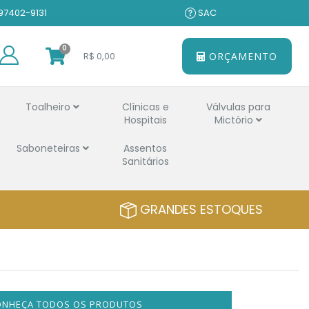
 97402-9131
SAC
0
R$ 0,00
ORÇAMENTO
Toalheiro
Clínicas e
Válvulas para
Hospitais
Mictório
Saboneteiras
Assentos
Sanitários
GRANDES ESTOQUES
ONHEÇA TODOS OS PRODUTOS