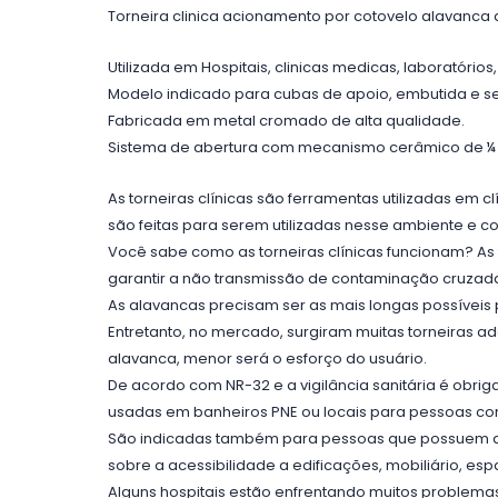
Torneira clinica acionamento por cotovelo alavanca
Utilizada em Hospitais, clinicas medicas, laboratórios,
Modelo indicado para cubas de apoio, embutida e se
Fabricada em metal cromado de alta qualidade.
Sistema de abertura com mecanismo cerâmico de ¼ de 
As torneiras clínicas são ferramentas utilizadas em cl
são feitas para serem utilizadas nesse ambiente e 
Você sabe como as torneiras clínicas funcionam? As
garantir a não transmissão de contaminação cruzad
As alavancas precisam ser as mais longas possíveis
Entretanto, no mercado, surgiram muitas torneiras 
alavanca, menor será o esforço do usuário.
De acordo com NR-32 e a vigilância sanitária é obrig
usadas em banheiros PNE ou locais para pessoas com
São indicadas também para pessoas que possuem algu
sobre a acessibilidade a edificações, mobiliário, e
Alguns hospitais estão enfrentando muitos problemas