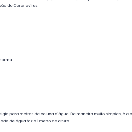
são do Coronavírus.
 norma.
igla para metros de coluna d'água. De maneira muito simples, é a 
ade de água faz a 1 metro de altura.