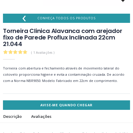
‹
CONHEÇA TODOS OS PRODUTOS
Torneira Clinica Alavanca com arejador
fixo de Parede Proflux Inclinada 22cm
21.044
5.0
( 1 Avaliações )
Torneira com abertura e fechamento através de movimento lateral do
cotovelo proporciona higiene e evita a contaminação cruzada. De acordo
com a Norma NBR9050. Modelo Fabricado em 22cm de comprimento.
AVISE-ME QUANDO CHEGAR
Descrição
Avaliações