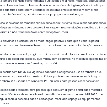
As torneiras clínicas são ferramentas utilizadas em clínicas, hospitais, ambulatórios,
consultores e outros ambientes de saúde por motivos de higiene, eficiência e limpeza.
Elas são feitas para serem utilizadas nesse ambiente e contribuem com a não-
transmissão de vírus, bactérias e outros propagadores de doenças.
Você sabe como as torneiras clínicas funcionam? As torneiras clínicas são acionadas
não pelas mãos, mas pelo cotovelo. Elas seguem recomendações específicas a fim de
garantir a não transmissão de contaminação cruzada.
As alavancas precisam ser as mais longas possíveis para que o usuário possa
acionar com o cotovelo e evite assim o contato manual e a contaminação cruzada.
Entretanto, no mercado, surgiram muitas torneiras adaptadas com alavancas ainda
curtas, de baixa qualidade ou que machucam o cotovelo. Na mecânica quanto maior
for a alavanca, menor será o esforço do usuário.
De acordo com NR-32 e a vigilância sanitária é obrigatório o uso de torneiras que
evitam o uso manual. As torneiras clínicas por terem as alavancas mais longas
também são usadas em banheiros PNE ou locais para pessoas com deficiência.
São indicadas também para pessoas que possuem alguma dificuldade motora e
idosos. São feitas de material de alta resistência e seguem a norma NBR9050 que
regula sobre a acessibilidade a edificações, mobiliário, espaços e equipamentos
urbanos.