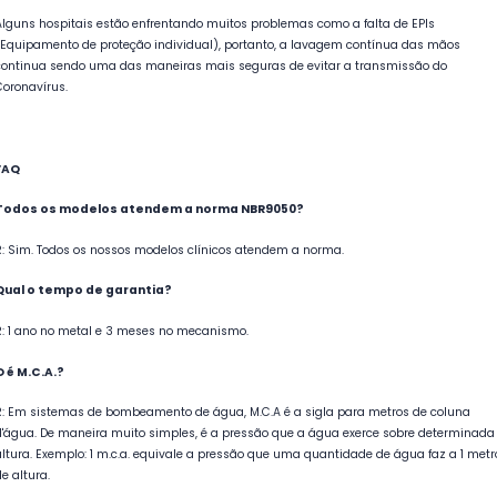
Alguns hospitais estão enfrentando muitos problemas como a falta de EPIs
(Equipamento de proteção individual), portanto, a lavagem contínua das mãos
continua sendo uma das maneiras mais seguras de evitar a transmissão do
Coronavírus.
FAQ
Todos os modelos atendem a norma NBR9050?
R: Sim. Todos os nossos modelos clínicos atendem a norma.
Qual o tempo de garantia?
R: 1 ano no metal e 3 meses no mecanismo.
O é M.C.A.?
R: Em sistemas de bombeamento de água, M.C.A é a sigla para metros de coluna
d'água. De maneira muito simples, é a pressão que a água exerce sobre determinada
altura. Exemplo: 1 m.c.a. equivale a pressão que uma quantidade de água faz a 1 metr
e altura.