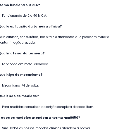
Como funciona o M.C.A?
R: Funcionando de 2 a 40 M.C.A.
Qual a aplicação da torneira clínica?
Para clínicas, consultórios, hospitais e ambientes que precisam evitar a
contaminação cruzada.
Qual material da torneira?
R: Fabricada em metal cromado.
Qual tipo de mecanismo?
R: Mecanismo 1/4 de volta.
Quais são as medidas?
R: Para medidas consulte a descrição completa de cada item.
Todos os modelos atendem a norma NBR9050?
R: Sim. Todos os nossos modelos clínicos atendem a norma.