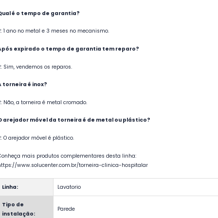
Qual é o tempo de garantia?
R: 1 ano no metal e 3 meses no mecanismo.
Após expirado o tempo de garantia tem reparo?
R: Sim, vendemos os reparos.
A torneira é inox?
R: Não, a torneira é metal cromado.
O arejador móvel da torneira é de metal ou plástico?
R: O arejador móvel é plástico.
Conheça mais produtos complementares desta linha:
https://www.solucenter.com.br/torneira-clinica-hospitalar
Linha:
Lavatorio
Tipo de
Parede
instalação: