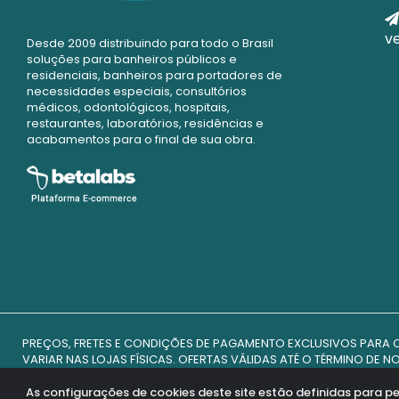
v
Desde 2009 distribuindo para todo o Brasil
soluções para banheiros públicos e
residenciais, banheiros para portadores de
necessidades especiais, consultórios
médicos, odontológicos, hospitais,
restaurantes, laboratórios, residências e
acabamentos para o final de sua obra.
PREÇOS, FRETES E CONDIÇÕES DE PAGAMENTO EXCLUSIVOS PARA 
VARIAR NAS LOJAS FÍSICAS. OFERTAS VÁLIDAS ATÉ O TÉRMINO DE 
VENDAS SUJEITAS À ANÁLISE E CONFIRMAÇÃO DE DADOS. TODOS O
NOSSAS FOTOS POSSUEM DIREITOS AUTORAIS PROTEGIDAS PELA LEI 96
As configurações de cookies deste site estão definidas para p