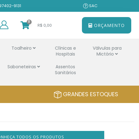
 97402-9131
SAC
0
R$ 0,00
ORÇAMENTO
Toalheiro
Clínicas e
Válvulas para
Hospitais
Mictório
Saboneteiras
Assentos
Sanitários
GRANDES ESTOQUES
ONHEÇA TODOS OS PRODUTOS