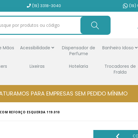
(19) 3318-3040
(19)
e Mãos
Acessibilidade
Dispensador de
Banheiro Idoso
Perfume
sers
Lixeiras
Hotelaria
Trocadores de
Fralda
ATURAMOS PARA EMPRESAS SEM PEDIDO MÍNIMO
 COM REFORÇO ESQUERDA 119.010
‹
C