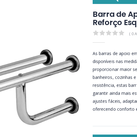
Barra de A
Reforço Esq
0.0
( 0 
As barras de apoio em
disponíveis nas medid
proporcionar maior s
banheiros, cozinhas e
resistência, estas ba
garantir ainda mais es
ajustes fáceis, adapt
oferecendo conforto