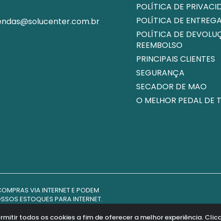
POLÍTICA DE PRIVACI
POLÍTICA DE ENTREG
endas@solucenter.com.br
POLÍTICA DE DEVOLU
REEMBOLSO
PRINCIPAIS CLIENTES
SEGURANÇA
SECADOR DE MAO
O MELHOR PEDAL DE 
COMPRAS VIA INTERNET E PODEM
NOSSOS ESTOQUES PARA INTERNET.
Avenid
S DIREITOS RESERVADOS.
10/98 NO ART. 7, INC. VII. COPIAR
ermitir todos os cookies a fim de oferecer a melhor experiência. C