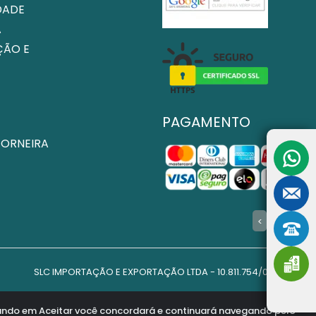
DADE
A
ÇÃO E
PAGAMENTO
TORNEIRA
>
SLC IMPORTAÇÃO E EXPORTAÇÃO LTDA - 10.811.754/0001-85
a conceição, 1750 - Vila Maria - Indaiatuba - SP - CEP: 13.335-345
licando em Aceitar você concordará e continuará navegando pelo