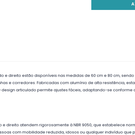
A
o e direito estão disponíveis nas medidas de 60 cm e 80 cm, sendo
as e corredores. Fabricadas com alumínio de alta resistência, est
O design articulado permite ajustes fáceis, adaptando-se conforme
o e direito atendem rigorosamente à NBR 9050, que estabelece nor
oas com mobilidade reduzida, idosos ou qualquer indivíduo que pre