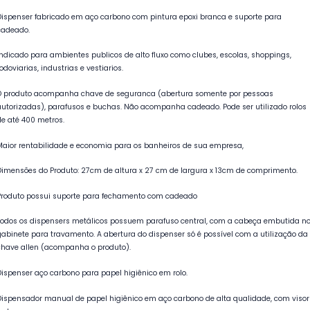
Dispenser fabricado em aço carbono com pintura epoxi branca e suporte para
cadeado.
Indicado para ambientes publicos de alto fluxo como clubes, escolas, shoppings,
odoviarias, industrias e vestiarios.
O produto acompanha chave de seguranca (abertura somente por pessoas
autorizadas), parafusos e buchas. Não acompanha cadeado. Pode ser utilizado rolos
de até 400 metros.
Maior rentabilidade e economia para os banheiros de sua empresa,
Dimensões do Produto: 27cm de altura x 27 cm de largura x 13cm de comprimento.
Produto possui suporte para fechamento com cadeado
Todos os dispensers metálicos possuem parafuso central, com a cabeça embutida n
gabinete para travamento. A abertura do dispenser só é possível com a utilização da
chave allen (acompanha o produto).
Dispenser aço carbono para papel higiênico em rolo.
Dispensador manual de papel higiênico em aço carbono de alta qualidade, com visor