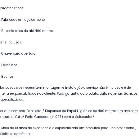
Características
- Fabricado em aço carbono.
- Suporta rolos de até 400 metros.
Itens inclusos
- Chave para abertura
- Parafusos
- Buchas
Nos casos que necessitem montagem e instalação o serviço não é incluso e é de
inteira responsabilidade do cliente. Para garantia do produto, utilize apenas técnicos
especializados.
Por que comprar Papeleira / Dispenser de Papel Higiênico de 400 metros em aço com
pintura epóxi c/ Porta Cadeado (14.007) com a Solucenter?
- Mais de 10 anos de experiencia e especializada em produtos para uso profissional,
público e doméstico.