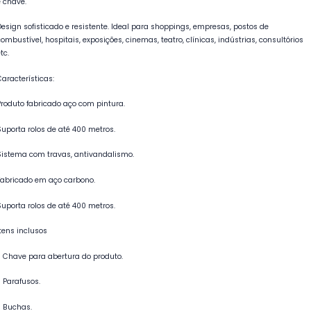
e chave.
Design sofisticado e resistente. Ideal para shoppings, empresas, postos de
combustível, hospitais, exposições, cinemas, teatro, clínicas, indústrias, consultórios
tc.
Características:
Produto fabricado aço com pintura.
Suporta rolos de até 400 metros.
Sistema com travas, antivandalismo.
Fabricado em aço carbono.
Suporta rolos de até 400 metros.
Itens inclusos
- Chave para abertura do produto.
- Parafusos.
- Buchas.