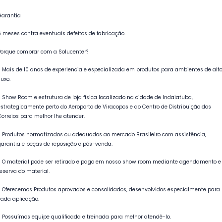
Garantia
6 meses contra eventuais defeitos de fabricação.
Porque comprar com a Solucenter?
- Mais de 10 anos de experiencia e especializada em produtos para ambientes de alt
luxo.
- Show Room e estrutura de loja física localizado na cidade de Indaiatuba,
estrategicamente perto do Aeroporto de Viracopos e do Centro de Distribuição dos
Correios para melhor lhe atender.
- Produtos normatizados ou adequados ao mercado Brasileiro com assistência,
garantia e peças de reposição e pós-venda.
- O material pode ser retirado e pago em nosso show room mediante agendamento e
reserva do material.
- Oferecemos Produtos aprovados e consolidados, desenvolvidos especialmente para
cada aplicação.
- Possuímos equipe qualificada e treinada para melhor atendê-lo.