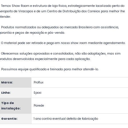
- Temos Show Room e estrutura de loja física, estrategicamente localizado perto do
Aeroporto de Viracopos e de um Centro de Distribuição dos Correios para melhor lhe
atender.
- Produtos normatizados ou adequados ao mercado Brasileiro com assistência,
garantia e peças de reposição e pós-venda.
- O material pode ser retirado e pago em nosso show room mediante agendamento.
- Oferecemos soluções aprovadas e consolidadas, não são adaptações, mas sim
produtos desenvolvidos especialmente para cada aplicação.
- Possuímos equipe qualificada e treinada para melhor atendê-lo.
Marca:
Proflux
Linha:
Epoxi
Tipo de
Parede
instalação:
Garantia:
1 ano contra eventual defeito de fabricação