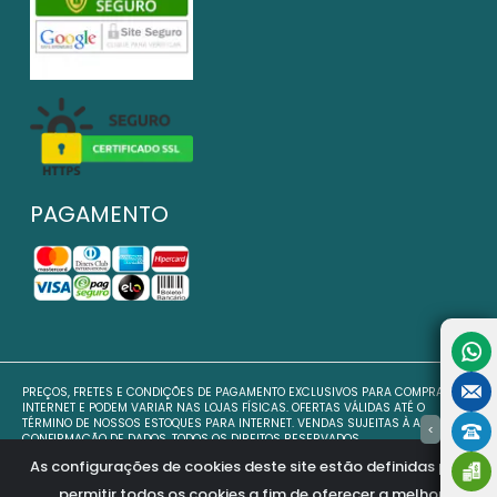
PAGAMENTO
PREÇOS, FRETES E CONDIÇÕES DE PAGAMENTO EXCLUSIVOS PARA COMPRAS VIA
INTERNET E PODEM VARIAR NAS LOJAS FÍSICAS. OFERTAS VÁLIDAS ATÉ O
TÉRMINO DE NOSSOS ESTOQUES PARA INTERNET. VENDAS SUJEITAS À ANÁLISE E
>
CONFIRMAÇÃO DE DADOS. TODOS OS DIREITOS RESERVADOS.
NOSSAS FOTOS POSSUEM DIREITOS AUTORAIS PROTEGIDAS PELA LEI 9610/98 NO
As configurações de cookies deste site estão definidas para
ART. 7, INC. VII. COPIAR AS IMAGENS É PASSÍVEL DE PENALIDADE JUDICIAL.
permitir todos os cookies a fim de oferecer a melhor