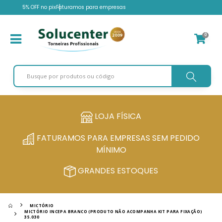
5% OFF no pix
Faturamos para empresas
0
LOJA FÍSICA
FATURAMOS PARA EMPRESAS SEM PEDIDO
MÍNIMO
GRANDES ESTOQUES
MICTÓRIO
MICTÓRIO INCEPA BRANCO (PRODUTO NÃO ACOMPANHA KIT PARA FIXAÇÃO)
35.030