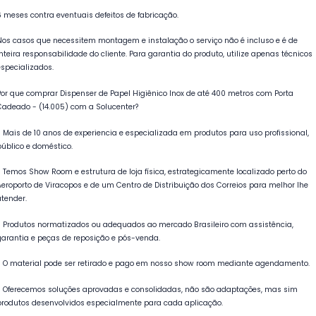
6 meses contra eventuais defeitos de fabricação.
Nos casos que necessitem montagem e instalação o serviço não é incluso e é de
inteira responsabilidade do cliente. Para garantia do produto, utilize apenas técnicos
especializados.
Por que comprar Dispenser de Papel Higiênico Inox de até 400 metros com Porta
Cadeado - (14.005) com a Solucenter?
- Mais de 10 anos de experiencia e especializada em produtos para uso profissional,
público e doméstico.
- Temos Show Room e estrutura de loja física, estrategicamente localizado perto do
Aeroporto de Viracopos e de um Centro de Distribuição dos Correios para melhor lhe
atender.
- Produtos normatizados ou adequados ao mercado Brasileiro com assistência,
garantia e peças de reposição e pós-venda.
- O material pode ser retirado e pago em nosso show room mediante agendamento.
- Oferecemos soluções aprovadas e consolidadas, não são adaptações, mas sim
produtos desenvolvidos especialmente para cada aplicação.