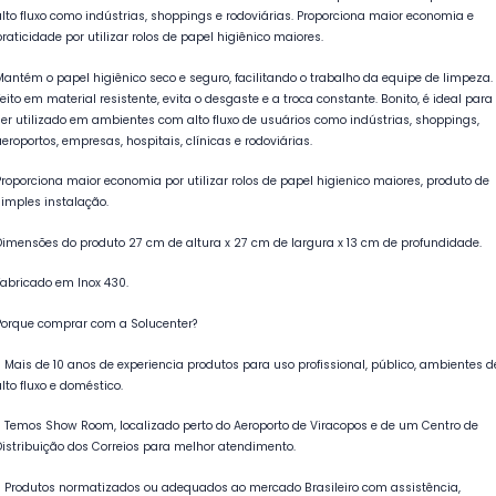
alto fluxo como indústrias, shoppings e rodoviárias. Proporciona maior economia e
praticidade por utilizar rolos de papel higiênico maiores.
Mantém o papel higiênico seco e seguro, facilitando o trabalho da equipe de limpeza.
Feito em material resistente, evita o desgaste e a troca constante. Bonito, é ideal para
ser utilizado em ambientes com alto fluxo de usuários como indústrias, shoppings,
aeroportos, empresas, hospitais, clínicas e rodoviárias.
Proporciona maior economia por utilizar rolos de papel higienico maiores, produto de
simples instalação.
Dimensões do produto 27 cm de altura x 27 cm de largura x 13 cm de profundidade.
Fabricado em Inox 430.
Porque comprar com a Solucenter?
- Mais de 10 anos de experiencia produtos para uso profissional, público, ambientes d
alto fluxo e doméstico.
- Temos Show Room, localizado perto do Aeroporto de Viracopos e de um Centro de
Distribuição dos Correios para melhor atendimento.
- Produtos normatizados ou adequados ao mercado Brasileiro com assistência,