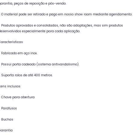
garantia, peças de reposição e pós-venda.
- O material pode ser retirado e pago em nosso show room mediante agendamento.
- Produtos aprovadas e consolidadas, não são adaptações, mas sim produtos
desenvolvidos especialmente para cada aplicação.
Características
- Fabricado em aço inox.
- Possui porta cadeado (sistema antivandalismo).
- Suporta rolos de até 400 metros.
Itens inclusos
- Chave para abertura
- Parafusos
- Buchas
Garantia