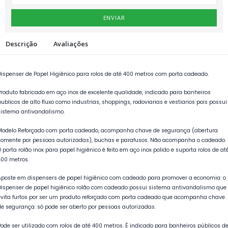
ENVIAR
Descrição
Avaliações
Dispenser de Papel Higiênico para rolos de até 400 metros com porta cadeado.
Produto fabricado em aço inox de excelente qualidade, indicado para banheiros
publicos de alto fluxo como industrias, shoppings, rodoviarias e vestiarios pois possui
sistema antivandalismo.
Modelo Reforçado com porta cadeado, acompanha chave de segurança (abertura
somente por pessoas autorizadas), buchas e parafusos. Não acompanha o cadeado.
O porta rolão inox para papel higiênico é feito em aço inox polido e suporta rolos de at
400 metros.
Aposte em dispensers de papel higiênico com cadeado para promover a economia: o
Dispenser de papel higiênico rolão com cadeado possui sistema antivandalismo que
evita furtos por ser um produto reforçado com porta cadeado que acompanha chave
de segurança: só pode ser aberto por pessoas autorizadas.
Pode ser utilizado com rolos de até 400 metros. É indicado para banheiros públicos d