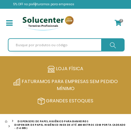
5% OFF no pix
Faturamos para empresas
0
LOJA FÍSICA
FATURAMOS PARA EMPRESAS SEM PEDIDO
MÍNIMO
GRANDES ESTOQUES
DISPENSERS DE PAPEL HIGIÊNICO PARA BANHEIROS
DISPENSER DE PAPEL HIGIÊNICO INOX DE ATÉ 400 METROS COM PORTA CADEADO
- (14.005)