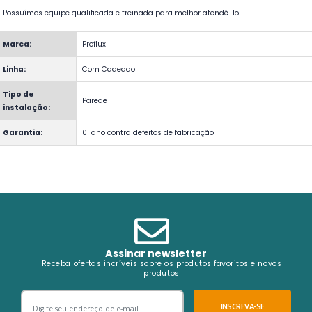
- Possuímos equipe qualificada e treinada para melhor atendê-lo.
Marca:
Proflux
Linha:
Com Cadeado
Tipo de
Parede
instalação:
Garantia:
01 ano contra defeitos de fabricação
Assinar newsletter
Receba ofertas incríveis sobre os produtos favoritos e novos
produtos
INSCREVA-SE