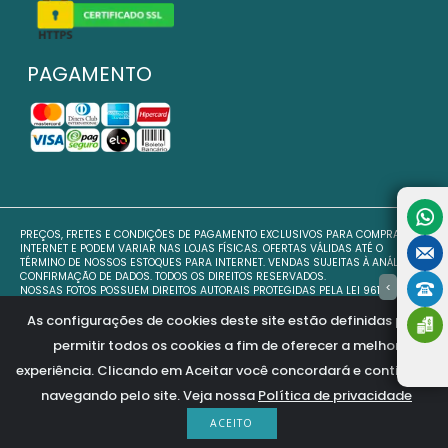
PAGAMENTO
PREÇOS, FRETES E CONDIÇÕES DE PAGAMENTO EXCLUSIVOS PARA COMPRAS VIA
INTERNET E PODEM VARIAR NAS LOJAS FÍSICAS. OFERTAS VÁLIDAS ATÉ O
TÉRMINO DE NOSSOS ESTOQUES PARA INTERNET. VENDAS SUJEITAS À ANÁLISE E
CONFIRMAÇÃO DE DADOS. TODOS OS DIREITOS RESERVADOS.
>
NOSSAS FOTOS POSSUEM DIREITOS AUTORAIS PROTEGIDAS PELA LEI 9610/98 NO
ART. 7, INC. VII. COPIAR AS IMAGENS É PASSÍVEL DE PENALIDADE JUDICIAL.
As configurações de cookies deste site estão definidas para
SLC IMPORTAÇÃO E EXPORTAÇÃO LTDA - 10.811.754/0001-85
permitir todos os cookies a fim de oferecer a melhor
Avenida conceição, 1750 - Vila Maria - Indaiatuba - SP - CEP: 13.335-345
experiência. Clicando em Aceitar você concordará e continuará
navegando pelo site. Veja nossa
Política de privacidade
ACEITO