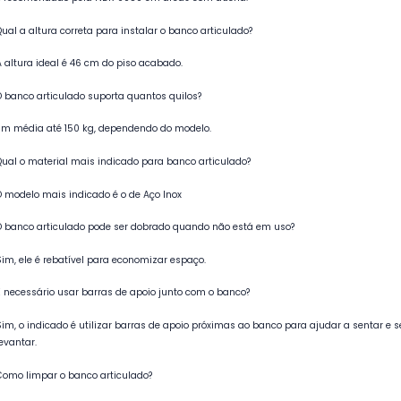
Qual a altura correta para instalar o banco articulado?
A altura ideal é 46 cm do piso acabado.
O banco articulado suporta quantos quilos?
Em média até 150 kg, dependendo do modelo.
Qual o material mais indicado para banco articulado?
O modelo mais indicado é o de Aço Inox
O banco articulado pode ser dobrado quando não está em uso?
Sim, ele é rebatível para economizar espaço.
É necessário usar barras de apoio junto com o banco?
Sim, o indicado é utilizar barras de apoio próximas ao banco para ajudar a sentar e s
levantar.
Como limpar o banco articulado?