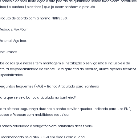
O banco é de facil instalação e alto padrão de qualidade sendo fixado com parafusos
(inox) e buchas (plasticas) que ja acompanham o produto.
Produto de acordo com a norma NBR9050.
Medidas: 45x70cm
Material: Aço Inox
Cor: Branco
Nos casos que necessitem montagem e instalação o serviço não é incluso e é de
inteira responsabilidade do cliente. Para garantia do produto, utilize apenas técnicos
especializados.
Perguntas frequentes (FAQ) – Banco Articulado para Banheiro
Para que serve o banco articulado no banheiro?
Para oferecer segurança durante o banho e evitar quedas. Indicado para uso PNE,
Idosos e Pessoas com mobilidade reduzida
O banco articulado é obrigatório em banheiros acessíveis?
É recomendado pela NBR 9050 em áreas com ducha.