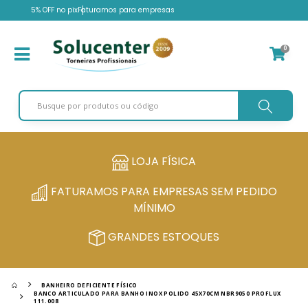
5% OFF no pix
Faturamos para empresas
0
LOJA FÍSICA
FATURAMOS PARA EMPRESAS SEM PEDIDO
MÍNIMO
GRANDES ESTOQUES
BANHEIRO DEFICIENTE FÍSICO
BANCO ARTICULADO PARA BANHO INOX POLIDO 45X70CM NBR9050 PROFLUX
111.008