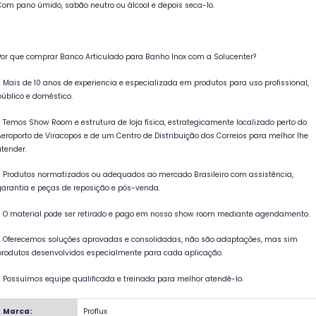
Com pano úmido, sabão neutro ou álcool e depois seca-lo.
Por que comprar Banco Articulado para Banho Inox com a Solucenter?
- Mais de 10 anos de experiencia e especializada em produtos para uso profissional,
público e doméstico.
- Temos Show Room e estrutura de loja física, estrategicamente localizado perto do
Aeroporto de Viracopos e de um Centro de Distribuição dos Correios para melhor lhe
atender.
- Produtos normatizados ou adequados ao mercado Brasileiro com assistência,
garantia e peças de reposição e pós-venda.
- O material pode ser retirado e pago em nosso show room mediante agendamento.
- Oferecemos soluções aprovadas e consolidadas, não são adaptações, mas sim
produtos desenvolvidos especialmente para cada aplicação.
- Possuímos equipe qualificada e treinada para melhor atendê-lo.
Marca:
Proflux