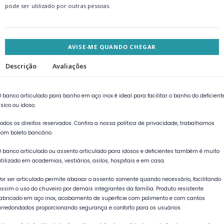
pode ser utilizado por outras pessoas.
AVISE-ME QUANDO CHEGAR
Descrição
Avaliações
O banco articulado para banho em aço inox é ideal para facilitar o banho do deficient
ísico ou idoso.
Todos os direitos reservados. Confira a nossa política de privacidade, trabalhamos
com boleto bancário.
O banco articulado ou assento articulado para idosos e deficientes também é muito
utilizado em academias, vestiários, asilos, hospitais e em casa.
Por ser articulado permite abaixar o assento somente quando necessário, facilitando
assim o uso do chuveiro por demais integrantes da família. Produto resistente
fabricado em aço inox, acabamento de superfície com polimento e com cantos
arredondados proporcionando segurança e conforto para os usuários.