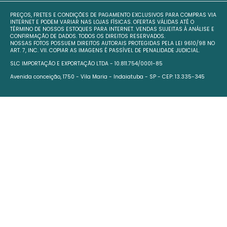
PREÇOS, FRETES E CONDIÇÕES DE PAGAMENTO EXCLUSIVOS PARA COMPRAS VIA
INTERNET E PODEM VARIAR NAS LOJAS FÍSICAS. OFERTAS VÁLIDAS ATÉ O
TÉRMINO DE NOSSOS ESTOQUES PARA INTERNET. VENDAS SUJEITAS À ANÁLISE E
CONFIRMAÇÃO DE DADOS. TODOS OS DIREITOS RESERVADOS.
NOSSAS FOTOS POSSUEM DIREITOS AUTORAIS PROTEGIDAS PELA LEI 9610/98 NO
ART. 7, INC. VII. COPIAR AS IMAGENS É PASSÍVEL DE PENALIDADE JUDICIAL.
SLC IMPORTAÇÃO E EXPORTAÇÃO LTDA - 10.811.754/0001-85
Avenida conceição, 1750 - Vila Maria - Indaiatuba - SP - CEP: 13.335-345