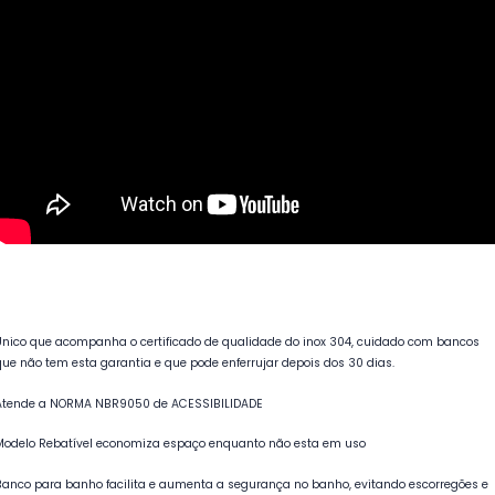
Único que acompanha o certificado de qualidade do inox 304, cuidado com bancos
que não tem esta garantia e que pode enferrujar depois dos 30 dias.
Atende a NORMA NBR9050 de ACESSIBILIDADE
Modelo Rebatível economiza espaço enquanto não esta em uso
Banco para banho facilita e aumenta a segurança no banho, evitando escorregões e