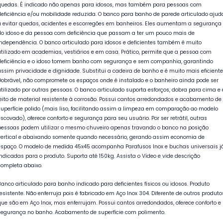
quedas. É indicado não apenas para idosos, mas também para pessoas com
deficiência e/ou mobilidade reduzida. O banco para banho de parede articulado ajud
a evitar quedas, acidentes e escorregões em banheiros. Eles aumentam a segurança
do idoso e da pessoa com deficiência que passam a ter um pouco mais de
independência. O banco articulado para idosos e deficientes também é muito
utilizado em academias, vestiários e em casa. Prático, permite que a pessoa com
deficiência e o idoso tomem banho com segurança e sem companhia, garantindo
assim privacidade e dignidade. Substitui a cadeira de banho e é muito mais eficiente
Dobrável, não compromete os espaços onde é instalado e o banheiro ainda pode ser
utilizado por outras pessoas. O banco articulado suporta esforços, dobra para cima e 
feito de material resistente à corrosão. Possui cantos arredondados e acabamento de
superfície polido (mais liso, facilitando assim a limpeza em comparação ao modelo
escovado), oferece conforto e segurança para seu usuário. Por ser retrátil, outras
pessoas podem utilizar o mesmo chuveiro apenas travando o banco na posição
vertical e abaixando somente quando necessário, gerando assim economia de
espaço. O modelo de medida 45x45 acompanha Parafusos Inox e buchas universais j
indicadas para o produto. Suporta até 150kg. Assista o Vídeo e vide descrição
completa abaixo.
Banco articulado para banho indicado para deficientes físicos ou idosos. Produto
resistente. Não enferruja pois é fabricado em Aço Inox 304. Diferente de outros produto
que são em Aço Inox, mas enferrujam. Possui cantos arredondados, oferece conforto e
segurança no banho. Acabamento de superfície com polimento.