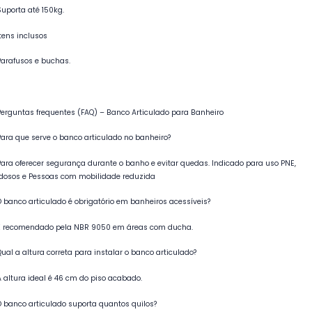
Suporta até 150kg.
Itens inclusos
Parafusos e buchas.
Perguntas frequentes (FAQ) – Banco Articulado para Banheiro
Para que serve o banco articulado no banheiro?
Para oferecer segurança durante o banho e evitar quedas. Indicado para uso PNE,
Idosos e Pessoas com mobilidade reduzida
O banco articulado é obrigatório em banheiros acessíveis?
É recomendado pela NBR 9050 em áreas com ducha.
Qual a altura correta para instalar o banco articulado?
A altura ideal é 46 cm do piso acabado.
O banco articulado suporta quantos quilos?