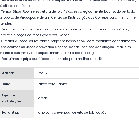
público e doméstico.
- Temos Show Room e estrutura de loja física, estrategicamente localizado perto do
Aeroporto de Viracopos e de um Centro de Distribuição dos Correios para melhor lhe
atender.
- Produtos normatizados ou adequados ao mercado Brasileiro com assistência,
garantia e peças de reposição e pós-venda.
- O material pode ser retirado e pago em nosso show room mediante agendamento.
- Oferecemos soluções aprovadas e consolidadas, não são adaptações, mas sim
produtos desenvolvidos especialmente para cada aplicação.
- Possuímos equipe qualificada e treinada para melhor atendê-lo.
Marca:
Proflux
Linha:
Banco para Banho
Tipo de
Parede
instalação:
Garantia:
1 ano contra eventual defeito de fabricação