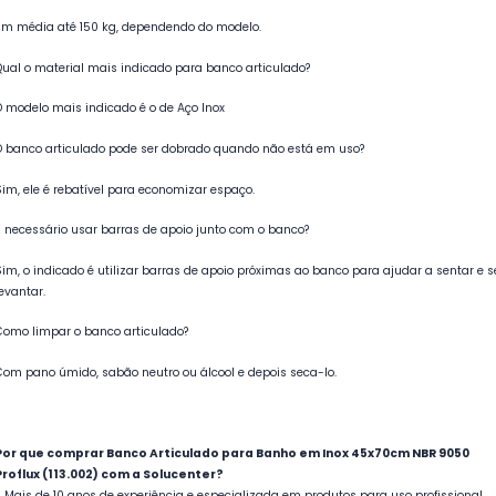
Em média até 150 kg, dependendo do modelo.
Qual o material mais indicado para banco articulado?
O modelo mais indicado é o de Aço Inox
O banco articulado pode ser dobrado quando não está em uso?
Sim, ele é rebatível para economizar espaço.
É necessário usar barras de apoio junto com o banco?
Sim, o indicado é utilizar barras de apoio próximas ao banco para ajudar a sentar e s
levantar.
Como limpar o banco articulado?
Com pano úmido, sabão neutro ou álcool e depois seca-lo.
Por que comprar Banco Articulado para Banho em Inox 45x70cm NBR 9050
Proflux (113.002) com a Solucenter?
- Mais de 10 anos de experiência e especializada em produtos para uso profissional,