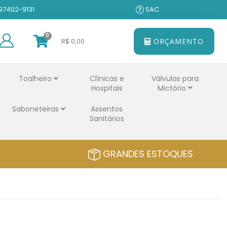
 97402-9131
SAC
0
R$ 0,00
ORÇAMENTO
Toalheiro
Clínicas e
Válvulas para
Hospitais
Mictório
Saboneteiras
Assentos
Sanitários
GRANDES ESTOQUES