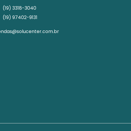
(19) 3318-3040
(19) 97402-9131
endas@solucenter.com.br