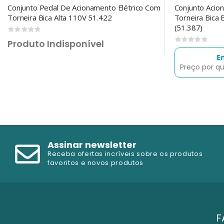
Conjunto Pedal De Acionamento Elétrico Com
Conjunto Acion
Torneira Bica Alta 110V 51.422
Torneira Bica
(51.387)
0
0
Produto Indisponível
E
Preço por q
Assinar newsletter
Receba ofertas incríveis sobre os produtos
favoritos e novos produtos
F